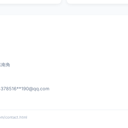
东南角
5378516**
190@qq.com
contact.html