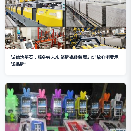
诚信为基石，服务铸未来 箭牌瓷砖荣膺315“放心消费承
诺品牌”